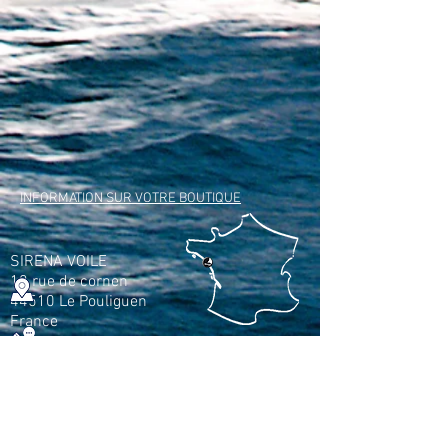
INFORMATION SUR VOTRE BOUTIQUE
SIRENA VOILE
12 rue de cornen
44510 Le Pouliguen
France
Appelez-nous au :
+33(0)2 40 42 89 89
INFORMATIONS