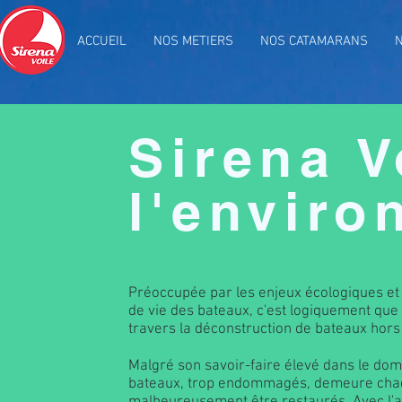
ACCUEIL
NOS METIERS
NOS CATAMARANS
Sirena V
l'envir
Préoccupée par les enjeux écologiques et 
de vie des bateaux, c'est logiquement que
travers la déconstruction de bateaux hors
Malgré son savoir-faire élevé dans le dom
bateaux, trop endommagés, demeure chaq