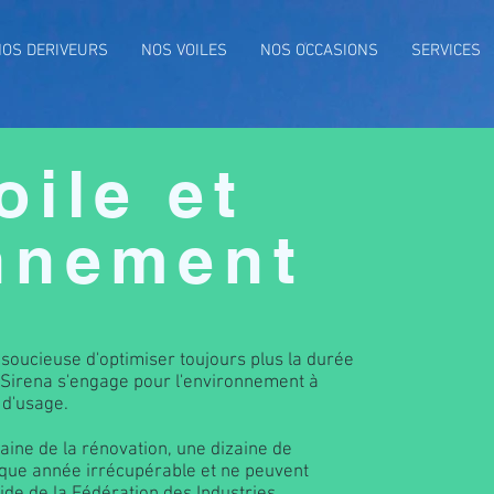
NOS DERIVEURS
NOS VOILES
NOS OCCASIONS
SERVICES
oile et
onnement
soucieuse d'optimiser toujours plus la durée
 Sirena s'engage pour l'environnement à
 d'usage.
aine de la rénovation, une dizaine de
ue année irrécupérable et ne peuvent