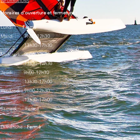
INFORMATIONS
Horaires d'ouverture et fermeture :
Lundi :
Fermé
Mardi : 9h00-12h30
13h30-17h30
Mercredi: 9h00-12h30
13h30-17h30
Jeudi : 9h00-12h30
13h30-17h00
Vendredi :
9h00-12h30
13h30-17h00
Samedi :
Fermé
Dimanche :
Fermé