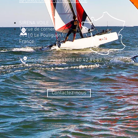
INFORMATION SUR VOTRE BOUTIQUE
SIRENA VOILE
12 rue de cornen
44510 Le Pouliguen
France
Appelez-nous au : +33(0)2 40 42 89 89
Contactez-nous