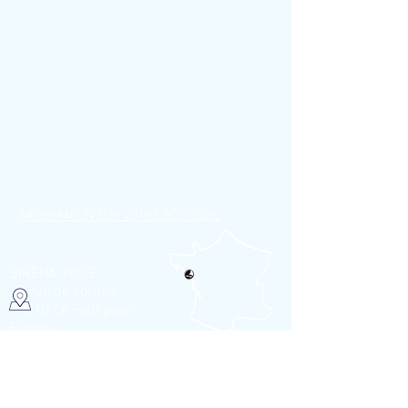
INFORMATION SUR VOTRE BOUTIQUE
SIRENA VOILE
12 rue de cornen
44510 Le Pouliguen
France
Appelez-nous au :
+33(0)2 40 42 89 89