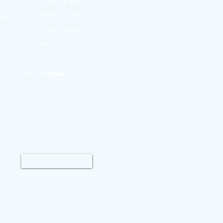
13h30-17h00
Vendredi :
9h00-12h30
13h30-17h00
Samedi :
Fermé
Dimanche :
Fermé
Mentions légales