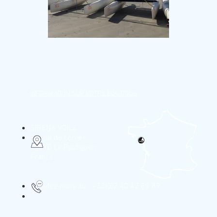
INFORMATION SUR VOTRE BOUTIQUE
SIRENA VOILE
12 rue de cornen
44510 Le Pouliguen
France
Appelez-nous au : +33(0)2 40 42 89 89