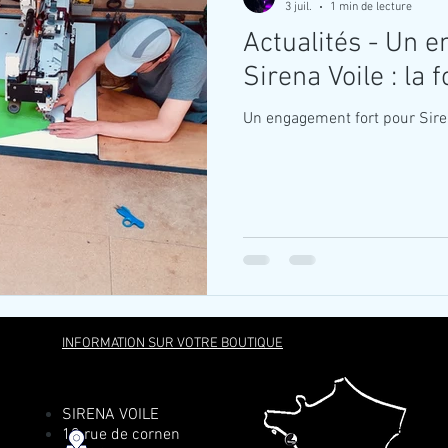
3 juil.
1 min de lecture
Actualités - Un 
Sirena Voile : la 
Un engagement fort pour Sirena
INFORMATION SUR VOTRE BOUTIQUE
SIRENA VOILE
12 rue de cornen